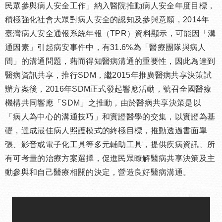
民眾參與病人安全工作」納入醫院推動病人安全年度目標，
積極強化社會大眾對病人安全的認知及參與意願，2014年
臺灣病人安全通報系統年報（TPR）資料顯示，可能因「溝
通因素」引起病安事件中，有31.6%為「醫療團隊與病人
間」的溝通問題，藉而得知醫病溝通的重要性，因此為達到
醫病資訊共享，推行SDM，繼2015年推廣醫病共享決策試
辦方案後，2016年SDM正式發起響應活動，號召全國醫療
機構共同響應「SDM」之推動，由於醫病共享決策是以
「病人為中心的溝通技巧」和實證醫學的交集，以實證為基
礎，達成最佳病人照護模式的終極目標，推動透過書面單
張、影音或電子化工具等多元輔助工具，提供疾病資訊、所
有可考量的治療方案選擇，促進民眾瞭解醫病共享決策及主
動參與和自己醫療相關的決定，營造良好醫病溝通。