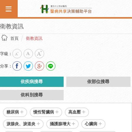
衛教資訊
首頁
衛教資訊
字級：
分享：
依疾病搜尋
依部位搜尋
依科別搜尋
糖尿病
慢性腎臟病
高血壓
淚腺炎、淚道炎
攝護腺增大
心臟病