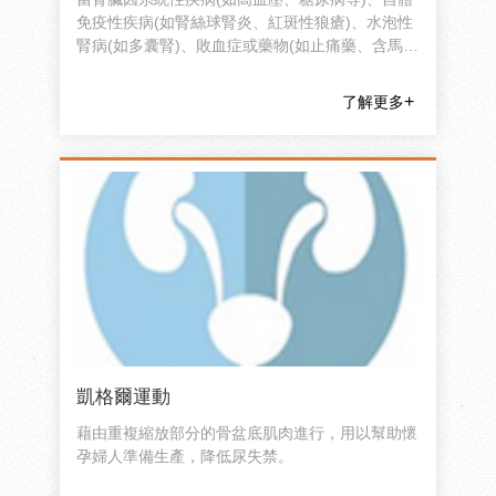
免疫性疾病(如腎絲球腎炎、紅斑性狼瘡)、水泡性
腎病(如多囊腎)、敗血症或藥物(如止痛藥、含馬兜
鈴酸之中草藥)而造成持續三個月以上的腎功能衰
退時，即為慢性腎臟病。其症狀為「泡、水、高、
了解更多
貧、倦」，即小便有很多「泡泡」、雙腿「水
腫」、「血壓偏高」、「貧血」、全身「倦怠無
力」。
凱格爾運動
藉由重複縮放部分的骨盆底肌肉進行，用以幫助懷
孕婦人準備生產，降低尿失禁。