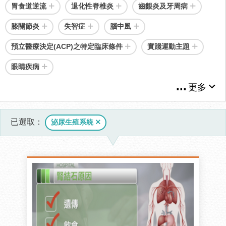
胃食道逆流
退化性脊椎炎
齒齦炎及牙周病
膝關節炎
失智症
腦中風
預立醫療決定(ACP)之特定臨床條件
實踐運動主題
眼睛疾病
更多
已選取
泌尿生殖系統