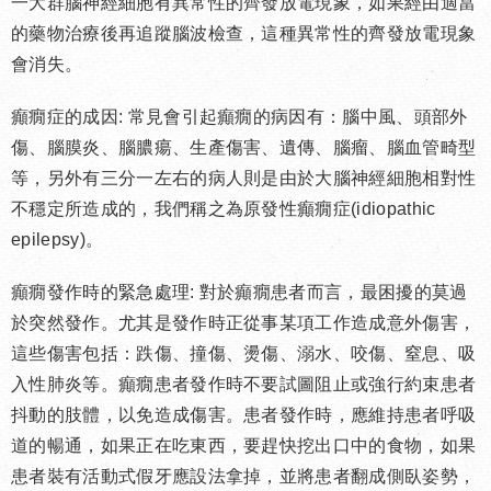
一大群腦神經細胞有異常性的齊發放電現象，如果經由適當
的藥物治療後再追蹤腦波檢查，這種異常性的齊發放電現象
會消失。
癲癇症的成因: 常見會引起癲癇的病因有：腦中風、頭部外
傷、腦膜炎、腦膿瘍、生產傷害、遺傳、腦瘤、腦血管畸型
等，另外有三分一左右的病人則是由於大腦神經細胞相對性
不穩定所造成的，我們稱之為原發性癲癇症(idiopathic
epilepsy)。
癲癇發作時的緊急處理: 對於癲癇患者而言，最困擾的莫過
於突然發作。尤其是發作時正從事某項工作造成意外傷害，
這些傷害包括：跌傷、撞傷、燙傷、溺水、咬傷、窒息、吸
入性肺炎等。癲癇患者發作時不要試圖阻止或強行約束患者
抖動的肢體，以免造成傷害。患者發作時，應維持患者呼吸
道的暢通，如果正在吃東西，要趕快挖出口中的食物，如果
患者裝有活動式假牙應設法拿掉，並將患者翻成側臥姿勢，