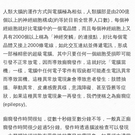
人類大腦的運作方式與電腦極為相似，人類腦部是由200億
個以上的神經細胞構成(約等於目前全世界人口數)，每個神
經細胞就好比電腦中的一個電晶體，而且每個神經細胞上又
具有2000個以上稱為「神經突觸」的連接點，好比每個電
晶體又接上2000條電線，如此交互連結並傳遞電訊，形成
一部極精密的超級電腦。其中只要任何一個細胞受損即可能
引發不正常放電，因而導致癲癇發作，這就好比「電腦當
機」一樣，電腦中任何電子零件有瑕疵都可能產生電訊異常
而導致當機。這種異常放電現象會導致患者發生：肢體抽
搐、舉動異常、皮膚感覺異樣，意識障礙、甚至昏厥等症
狀，如果這種異常放電現象一再發生，我們便稱之為癲癇症
(epilepsy)。
癲癇發作時間很短，從數十秒鐘至數分鐘不等，一般真正癲
癇發作時間很少超過5分鐘。發作時透過腦波檢查可以發現