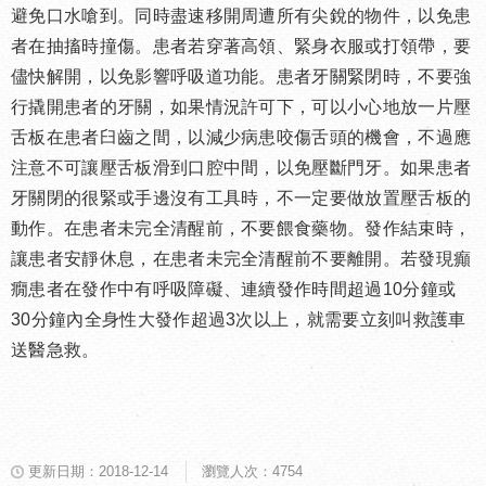
避免口水嗆到。同時盡速移開周遭所有尖銳的物件，以免患
者在抽搐時撞傷。患者若穿著高領、緊身衣服或打領帶，要
儘快解開，以免影響呼吸道功能。患者牙關緊閉時，不要強
行撬開患者的牙關，如果情況許可下，可以小心地放一片壓
舌板在患者臼齒之間，以減少病患咬傷舌頭的機會，不過應
注意不可讓壓舌板滑到口腔中間，以免壓斷門牙。如果患者
牙關閉的很緊或手邊沒有工具時，不一定要做放置壓舌板的
動作。在患者未完全清醒前，不要餵食藥物。發作結束時，
讓患者安靜休息，在患者未完全清醒前不要離開。若發現癲
癇患者在發作中有呼吸障礙、連續發作時間超過10分鐘或
30分鐘內全身性大發作超過3次以上，就需要立刻叫救護車
送醫急救。
更新日期：2018-12-14
瀏覽人次：4754