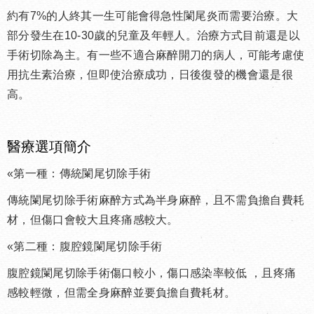
約有
7%
的人終其一生可能會得急性闌尾炎而需要治療。大
部分發生在
10-30
歲的兒童及年輕人。治療方式目前還是以
手術切除為主。有一些不適合麻醉開刀的病人，可能考慮使
用抗生素治療，但即使治療成功，日後復發的機會還是很
高。
醫療選項簡介
«
第一種：傳統闌尾切除手術
傳統闌尾切除手術麻醉方式為半身麻醉，且不需負擔自費耗
材，但傷口會較大且疼痛感較大。
«
第二種：腹腔鏡闌尾切除手術
腹腔鏡闌尾切除手術傷口較小，傷口感染率較低
，且疼痛
感較輕微，但需全身麻醉並要負擔自費耗材。