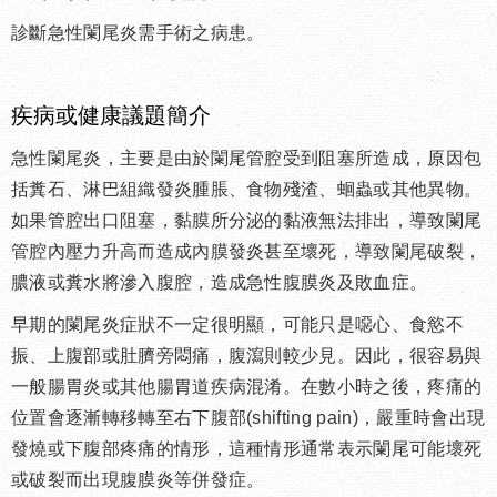
診斷急性闌尾炎需手術之病患。
疾病或健康議題簡介
急性闌尾炎，主要是由於闌尾管腔受到阻塞所造成，原因包
括糞石、淋巴組織發炎腫脹、食物殘渣、蛔蟲或其他異物。
如果管腔出口阻塞，黏膜所分泌的黏液無法排出，導致闌尾
管腔內壓力升高而造成內膜發炎甚至壞死，導致闌尾破裂，
膿液或糞水將滲入腹腔，造成急性腹膜炎及敗血症。
早期的闌尾炎症狀不一定很明顯，可能只是噁心、食慾不
振、上腹部或肚臍旁悶痛，腹瀉則較少見。因此，很容易與
一般腸胃炎或其他腸胃道疾病混淆。在數小時之後，疼痛的
位置會逐漸轉移轉至右下腹部
(shifting pain)
，嚴重時會出現
發燒或下腹部疼痛的情形，這種情形通常表示闌尾可能壞死
或破裂而出現腹膜炎等併發症。