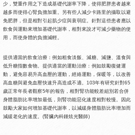
少，雙重作用之下造成基礎代謝率下降，使得肥胖患者越來
越多而使得心腎負擔加重。另有些人減少卡路里的攝取以避
免肥胖，但是相對引起肌少症與衰弱症。針對這些患者應以
飲食與運動來增加基礎代謝率，相對來說才可減少藥物的使
用，而使身體的負擔減輕。
提供適當的飲食治療：例如粗食淡飯、減糖、減鹽、溫食與
低升糖指數食物。提供適當的運動治療：例如鼓勵復健運
動，避免容易升高血壓的運動，經絡運動，保暖等，以改善
高血糖與避免血壓快速升高造成不適。103年有研究針對65
歲正常年長者觀察5年的報告，相對腎功能較差組別若合併
身體脂肪比率增加最低，則腎功能惡化速度相對較慢。因此
鼓勵大家如何增加基礎代謝率，以減緩身體脂肪比率增加而
減緩老化的速度。(腎臟內科鍾炫光醫師)