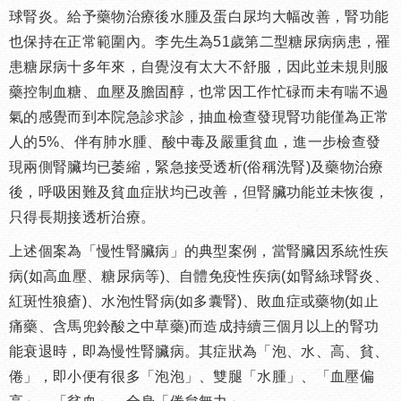
球腎炎。給予藥物治療後水腫及蛋白尿均大幅改善，腎功能
也保持在正常範圍內。李先生為51歲第二型糖尿病病患，罹
患糖尿病十多年來，自覺沒有太大不舒服，因此並未規則服
藥控制血糖、血壓及膽固醇，也常因工作忙碌而未有喘不過
氣的感覺而到本院急診求診，抽血檢查發現腎功能僅為正常
人的5%、伴有肺水腫、酸中毒及嚴重貧血，進一步檢查發
現兩側腎臟均已萎縮，緊急接受透析(俗稱洗腎)及藥物治療
後，呼吸困難及貧血症狀均已改善，但腎臟功能並未恢復，
只得長期接透析治療。
上述個案為「慢性腎臟病」的典型案例，當腎臟因系統性疾
病(如高血壓、糖尿病等)、自體免疫性疾病(如腎絲球腎炎、
紅斑性狼瘡)、水泡性腎病(如多囊腎)、敗血症或藥物(如止
痛藥、含馬兜鈴酸之中草藥)而造成持續三個月以上的腎功
能衰退時，即為慢性腎臟病。其症狀為「泡、水、高、貧、
倦」，即小便有很多「泡泡」、雙腿「水腫」、「血壓偏