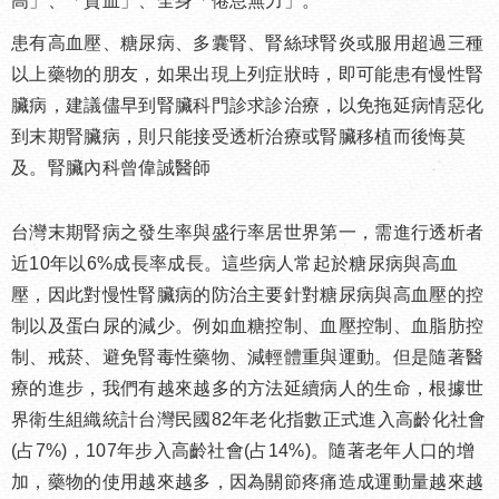
高」、「貧血」、全身「倦怠無力」。
患有高血壓、糖尿病、多囊腎、腎絲球腎炎或服用超過三種
以上藥物的朋友，如果出現上列症狀時，即可能患有慢性腎
臟病，建議儘早到腎臟科門診求診治療，以免拖延病情惡化
到末期腎臟病，則只能接受透析治療或腎臟移植而後悔莫
及。腎臟內科曾偉誠醫師
台灣末期腎病之發生率與盛行率居世界第一，需進行透析者
近10年以6%成長率成長。這些病人常起於糖尿病與高血
壓，因此對慢性腎臟病的防治主要針對糖尿病與高血壓的控
制以及蛋白尿的減少。例如血糖控制、血壓控制、血脂肪控
制、戒菸、避免腎毒性藥物、減輕體重與運動。但是隨著醫
療的進步，我們有越來越多的方法延續病人的生命，根據世
界衛生組織統計台灣民國82年老化指數正式進入高齡化社會
(占7%)，107年步入高齡社會(占14%)。隨著老年人口的增
加，藥物的使用越來越多，因為關節疼痛造成運動量越來越